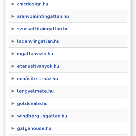
chicdesign.hu
aranybalintingatlan.hu
szucsattilaingatlan.hu
ladanyiingatlan.hu
ingatlanvizio.hu
etanusitvanyok.hu
minősített-ház.hu
lengyelmate.hu
goldsmile.hu
windberg-ingatlan.hu
galgahouse.hu