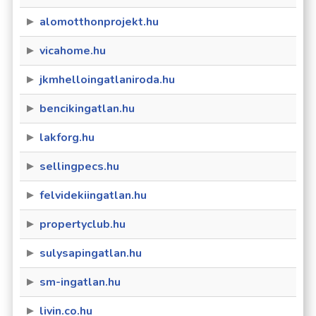
alomotthonprojekt.hu
vicahome.hu
jkmhelloingatlaniroda.hu
bencikingatlan.hu
lakforg.hu
sellingpecs.hu
felvidekiingatlan.hu
propertyclub.hu
sulysapingatlan.hu
sm-ingatlan.hu
livin.co.hu