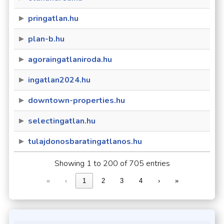
pringatlan.hu
plan-b.hu
agoraingatlaniroda.hu
ingatlan2024.hu
downtown-properties.hu
selectingatlan.hu
tulajdonosbaratingatlanos.hu
Showing 1 to 200 of 705 entries
«
‹
1
2
3
4
›
»