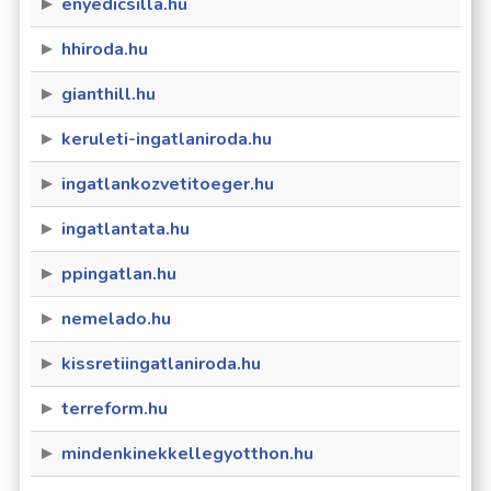
enyedicsilla.hu
hhiroda.hu
gianthill.hu
keruleti-ingatlaniroda.hu
ingatlankozvetitoeger.hu
ingatlantata.hu
ppingatlan.hu
nemelado.hu
kissretiingatlaniroda.hu
terreform.hu
mindenkinekkellegyotthon.hu