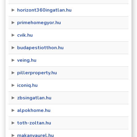
horizont360ingatlan.hu
primehomegyor.hu
cvik.hu
budapestiotthon.hu
veing.hu
pillerproperty.hu
iconiq.hu
zbsingatlan.hu
alpokhome.hu
toth-zoltan.hu
makanyaurel.hu