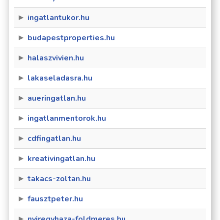
ingatlantukor.hu
budapestproperties.hu
halaszvivien.hu
lakaseladasra.hu
aueringatlan.hu
ingatlanmentorok.hu
cdfingatlan.hu
kreativingatlan.hu
takacs-zoltan.hu
fausztpeter.hu
nyiregyhaza-foldmeres.hu