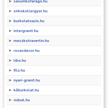
saxumkofarago.hu
sirkokollergyor.hu
burkolatoazis.hu
intergranit.hu
meszkotravertin.hu
rocasdecor.hu
libo.hu
filo.hu
nyari-granit.hu
kőburkolat.hu
vidual.hu