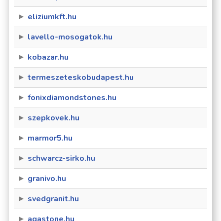
eliziumkft.hu
lavello-mosogatok.hu
kobazar.hu
termeszeteskobudapest.hu
fonixdiamondstones.hu
szepkovek.hu
marmor5.hu
schwarcz-sirko.hu
granivo.hu
svedgranit.hu
agastone.hu