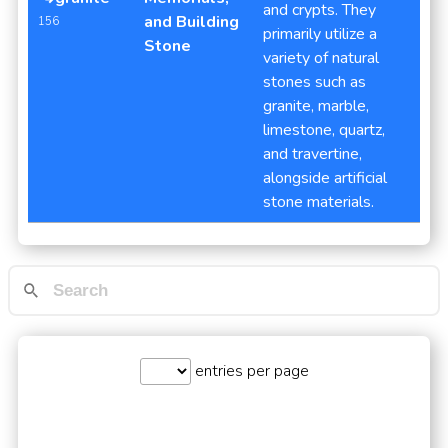
and crypts. They
and Building
156
primarily utilize a
Stone
variety of natural
stones such as
granite, marble,
limestone, quartz,
and travertine,
alongside artificial
stone materials.
entries per page