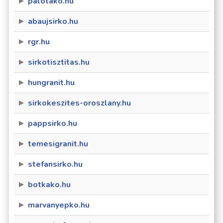
palotako.hu
abaujsirko.hu
rgr.hu
sirkotisztitas.hu
hungranit.hu
sirkokeszites-oroszlany.hu
pappsirko.hu
temesigranit.hu
stefansirko.hu
botkako.hu
marvanyepko.hu