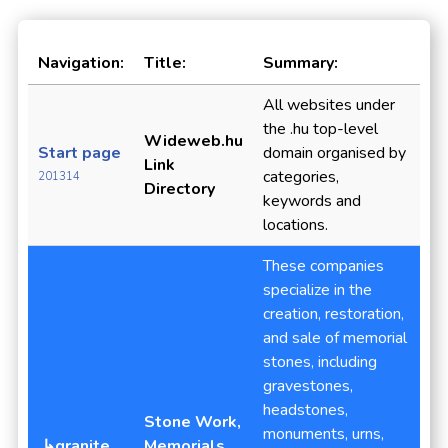
Navigation:
Title:
Summary:
All websites under
the .hu top-level
Wideweb.hu
Start page
domain organised by
Link
categories,
201314
Directory
keywords and
locations.
These companies
specialize in the
creation, restoration,
and sale of memorial
stones, including
gravestones,
headstones,
Stone Work,
monuments, urns,
↳granite
Memorials,