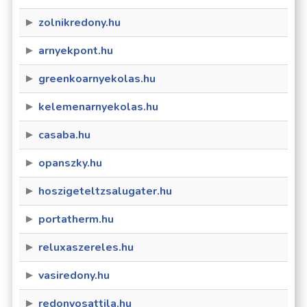
zolnikredony.hu
arnyekpont.hu
greenkoarnyekolas.hu
kelemenarnyekolas.hu
casaba.hu
opanszky.hu
hoszigeteltzsalugater.hu
portatherm.hu
reluxaszereles.hu
vasiredony.hu
redonyosattila.hu