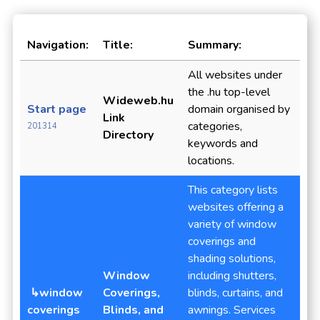
Navigation:
Title:
Summary:
All websites under
the .hu top-level
Wideweb.hu
Start page
domain organised by
Link
categories,
201314
Directory
keywords and
locations.
This category lists
websites offering a
variety of window
coverings and
shading solutions,
Window
including shutters,
↳window
Coverings,
blinds, curtains, and
coverings
Blinds, and
awnings. Services