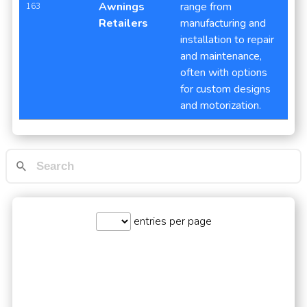
Awnings
range from
163
Retailers
manufacturing and
installation to repair
and maintenance,
often with options
for custom designs
and motorization.
entries per page