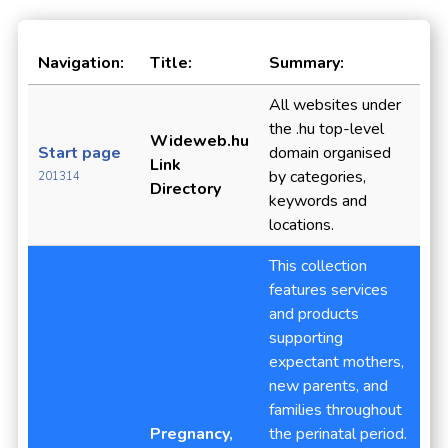
Navigation:
Title:
Summary:
All websites under
the .hu top-level
Wideweb.hu
Start page
domain organised
Link
by categories,
201314
Directory
keywords and
locations.
This collection
features services
and products
supporting
expectant mothers,
new parents, and
families throughout
Pregnancy,
the perinatal period.