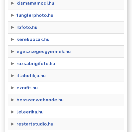
kismamamodi.hu
tunglerphoto.hu
rbfoto.hu
kerekpocak.hu
egeszsegesgyermek.hu
rozsabrigifoto.hu
illabutikja.hu
ezrafit.hu
besszer.webnode.hu
leleerika.hu
restartstudio.hu