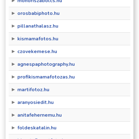
monoriszabolcs.hu
orosbabiphoto.hu
pillanathalasz.hu
kismamafotos.hu
czovekemese.hu
agnespaphotography.hu
profikismamafotozas.hu
martifotoz.hu
aranyosiedit.hu
anitafehernemu.hu
foldeskatalin.hu