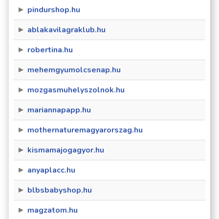
pindurshop.hu
ablakavilagraklub.hu
robertina.hu
mehemgyumolcsenap.hu
mozgasmuhelyszolnok.hu
mariannapapp.hu
mothernaturemagyarorszag.hu
kismamajogagyor.hu
anyaplacc.hu
blbsbabyshop.hu
magzatom.hu