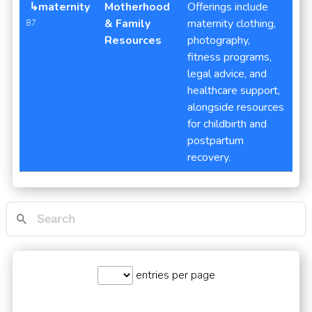
↳maternity
Motherhood
Offerings include
& Family
maternity clothing,
87
Resources
photography,
fitness programs,
legal advice, and
healthcare support,
alongside resources
for childbirth and
postpartum
recovery.
entries per page