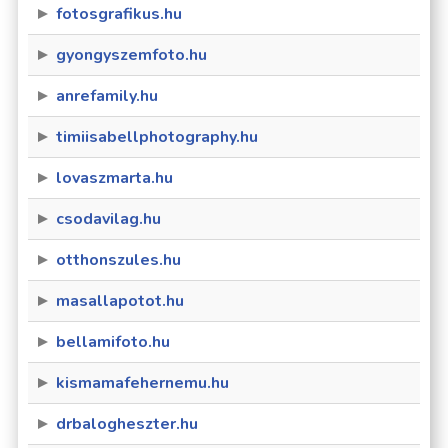
fotosgrafikus.hu
gyongyszemfoto.hu
anrefamily.hu
timiisabellphotography.hu
lovaszmarta.hu
csodavilag.hu
otthonszules.hu
masallapotot.hu
bellamifoto.hu
kismamafehernemu.hu
drbalogheszter.hu