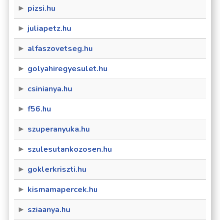
pizsi.hu
juliapetz.hu
alfaszovetseg.hu
golyahiregyesulet.hu
csinianya.hu
f56.hu
szuperanyuka.hu
szulesutankozosen.hu
goklerkriszti.hu
kismamapercek.hu
sziaanya.hu