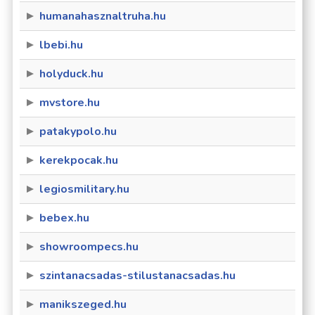
humanahasznaltruha.hu
lbebi.hu
holyduck.hu
mvstore.hu
patakypolo.hu
kerekpocak.hu
legiosmilitary.hu
bebex.hu
showroompecs.hu
szintanacsadas-stilustanacsadas.hu
manikszeged.hu