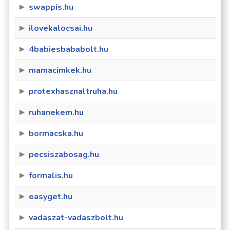
swappis.hu
ilovekalocsai.hu
4babiesbababolt.hu
mamacimkek.hu
protexhasznaltruha.hu
ruhanekem.hu
bormacska.hu
pecsiszabosag.hu
formalis.hu
easyget.hu
vadaszat-vadaszbolt.hu