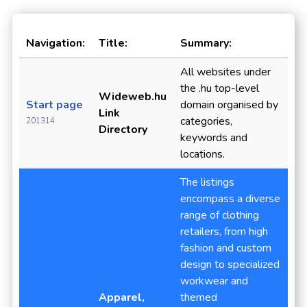
Navigation:
Title:
Summary:
All websites under
the .hu top-level
Wideweb.hu
Start page
domain organised by
Link
categories,
201314
Directory
keywords and
locations.
The listings
encompass a diverse
range of clothing
retailers, from high
fashion and custom
design to specialized
workwear and
Apparel,
themed