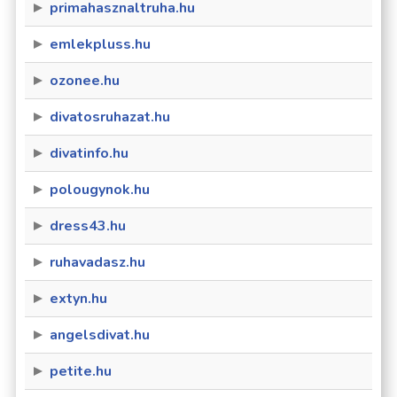
primahasznaltruha.hu
emlekpluss.hu
ozonee.hu
divatosruhazat.hu
divatinfo.hu
polougynok.hu
dress43.hu
ruhavadasz.hu
extyn.hu
angelsdivat.hu
petite.hu