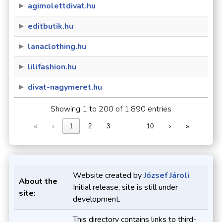
agimolettdivat.hu
editbutik.hu
lanaclothing.hu
lilifashion.hu
divat-nagymeret.hu
Showing 1 to 200 of 1,890 entries
…
«
‹
1
2
3
10
›
»
Website created by
József Jároli
.
About the
Initial release, site is still under
site:
development.
This directory contains links to third-