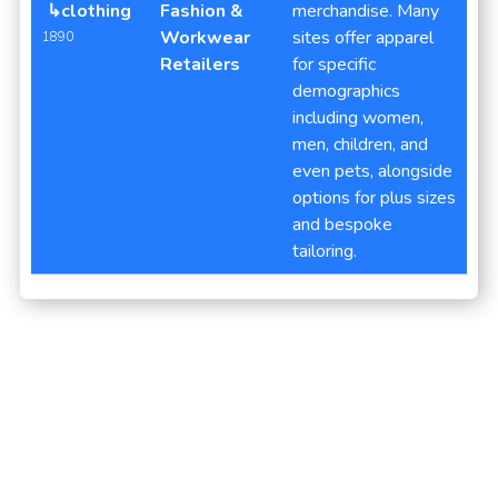
↳clothing
Fashion &
merchandise. Many
Workwear
sites offer apparel
1890
Retailers
for specific
demographics
including women,
men, children, and
even pets, alongside
options for plus sizes
and bespoke
tailoring.