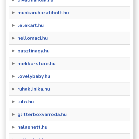
divatmarkak.hu
munkaruhazatibolt.hu
lelekart.hu
hellomaci.hu
pasztinagy.hu
mekko-store.hu
lovelybaby.hu
ruhaklinika.hu
lulo.hu
glitterboxvarroda.hu
halasnett.hu