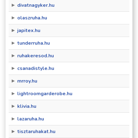
divatnagyker.hu
olaszruha.hu
japitex.hu
tunderruha.hu
ruhakeresod.hu
csanadistyle.hu
mrroy.hu
lightroomgarderobe.hu
klivia.hu
lazaruha.hu
tisztaruhakat.hu