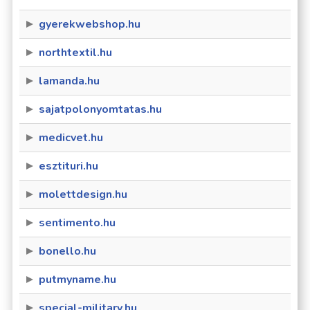
gyerekwebshop.hu
northtextil.hu
lamanda.hu
sajatpolonyomtatas.hu
medicvet.hu
esztituri.hu
molettdesign.hu
sentimento.hu
bonello.hu
putmyname.hu
special-military.hu