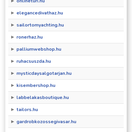
onlineturi.hu
elegancedivathaz.hu
sailortomyachting.hu
ronerhaz.hu
palliumwebshop.hu
ruhacsuszda.hu
mysticdaysalgotarjan.hu
kisembershop.hu
labbelakasboutique.hu
tailors.hu
gardrobkozossegivasar.hu