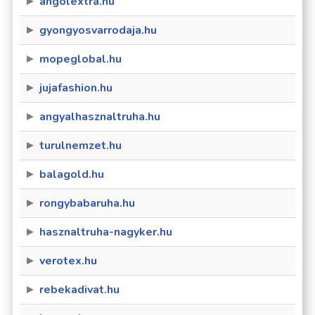
angolextra.hu
gyongyosvarrodaja.hu
mopeglobal.hu
jujafashion.hu
angyalhasznaltruha.hu
turulnemzet.hu
balagold.hu
rongybabaruha.hu
hasznaltruha-nagyker.hu
verotex.hu
rebekadivat.hu