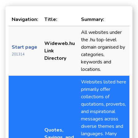
Navigation:
Title:
Summary:
All websites under
the .hu top-level
Wideweb.hu
Start page
domain organised by
Link
categories,
201314
Directory
keywords and
locations.
Websites listed here
primarily offer
collections of
quotations, proverbs,
and inspirational
messages across
diverse themes and
Quotes,
languages. Many
Sayings, and