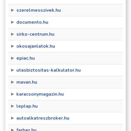
szerelmesszivek.hu
documento.hu
sirko-centrum.hu
okosajanlatok.hu
epiac.hu
utasbiztositas-kalkulator.hu
mavan.hu
karacsonymagazin.hu
leplap.hu
autoalkatreszbroker.hu
farber.hu