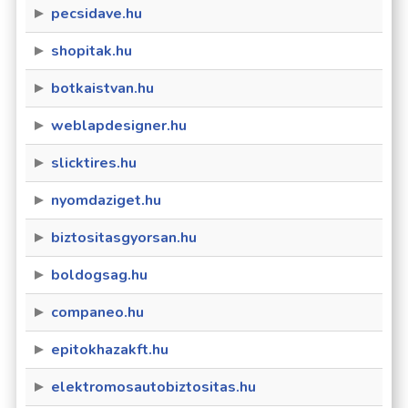
pecsidave.hu
shopitak.hu
botkaistvan.hu
weblapdesigner.hu
slicktires.hu
nyomdaziget.hu
biztositasgyorsan.hu
boldogsag.hu
companeo.hu
epitokhazakft.hu
elektromosautobiztositas.hu