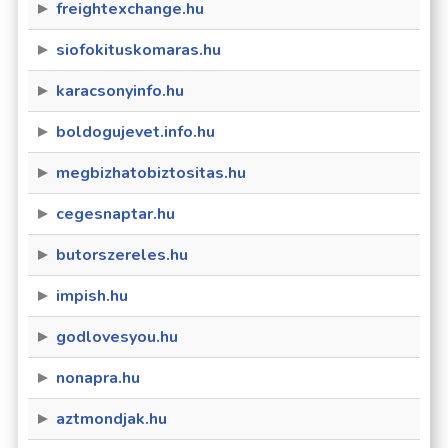
freightexchange.hu
siofokituskomaras.hu
karacsonyinfo.hu
boldogujevet.info.hu
megbizhatobiztositas.hu
cegesnaptar.hu
butorszereles.hu
impish.hu
godlovesyou.hu
nonapra.hu
aztmondjak.hu