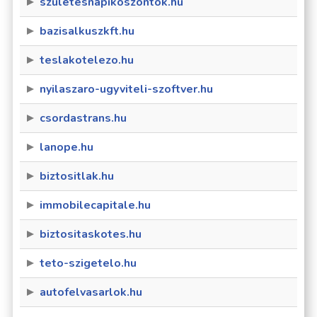
szuletesnapikoszontok.hu
bazisalkuszkft.hu
teslakotelezo.hu
nyilaszaro-ugyviteli-szoftver.hu
csordastrans.hu
lanope.hu
biztositlak.hu
immobilecapitale.hu
biztositaskotes.hu
teto-szigetelo.hu
autofelvasarlok.hu