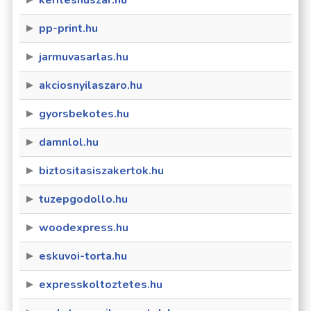
keriteshuszar.hu
pp-print.hu
jarmuvasarlas.hu
akciosnyilaszaro.hu
gyorsbekotes.hu
damnlol.hu
biztositasiszakertok.hu
tuzepgodollo.hu
woodexpress.hu
eskuvoi-torta.hu
expresskoltoztetes.hu