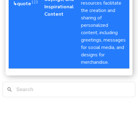
resources facilitate
123
↳quote
Inspirational
the creation and
Content
sharing of
personalized
content, including
greetings, messages
for social media, and
designs for
merchandise.